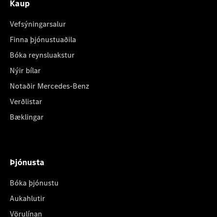
Kaup
Vefsýningarsalur
Finna þjónustuaðila
Bóka reynsluakstur
Nýir bílar
Notaðir Mercedes-Benz
Verðlistar
Bæklingar
Þjónusta
Bóka þjónustu
Aukahlutir
Vörulínan