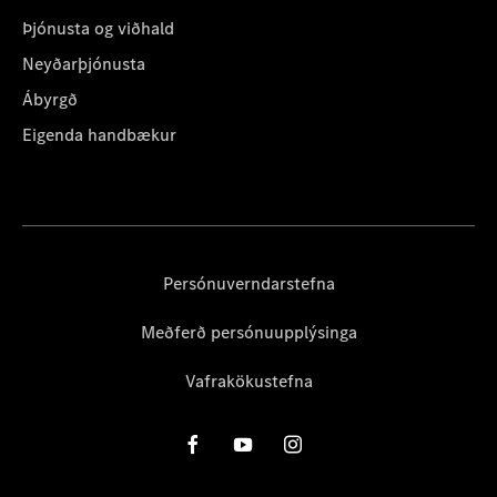
Þjónusta og viðhald
Neyðarþjónusta
Ábyrgð
Eigenda handbækur
Persónuverndarstefna
Meðferð persónuupplýsinga
Vafrakökustefna