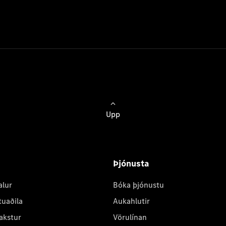
Upp
Þjónusta
alur
Bóka þjónustu
tuaðila
Aukahlutir
akstur
Vörulínan