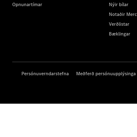
Opnunartímar
Nýir bílar
Notaðir Mer
Verðlistar
Bæklingar
Persónuverndarstefna
Meðferð persónuupplýsinga