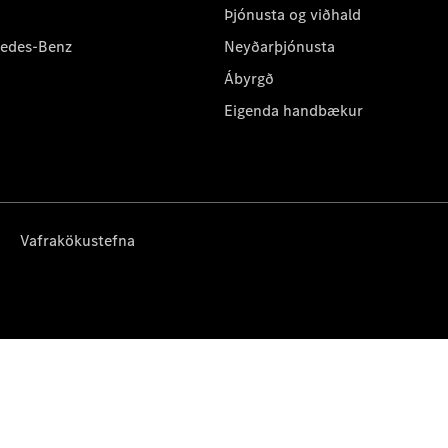
Þjónusta og viðhald
cedes-Benz
Neyðarþjónusta
Ábyrgð
Eigenda handbækur
Vafrakökustefna