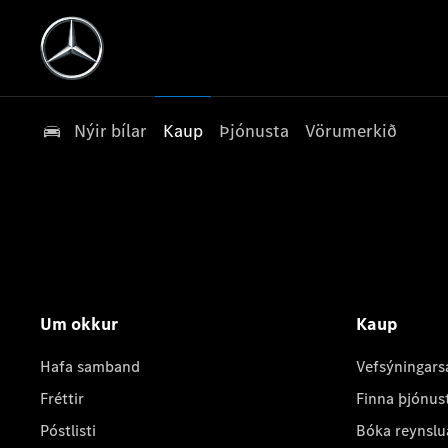
Nýir bílar
Kaup
Þjónusta
Vörumerkið
Um okkur
Kaup
Hafa samband
Vefsýningars
Fréttir
Finna þjónus
Póstlisti
Bóka reynslu