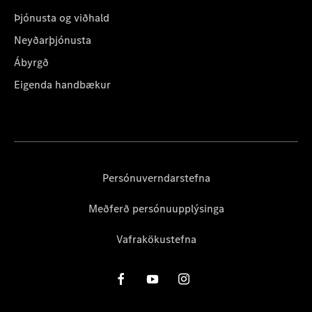
Þjónusta og viðhald
Neyðarþjónusta
Ábyrgð
Eigenda handbækur
Persónuverndarstefna
Meðferð persónuupplýsinga
Vafrakökustefna