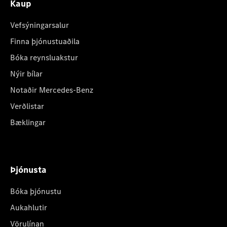
Kaup
Vefsýningarsalur
Finna þjónustuaðila
Bóka reynsluakstur
Nýir bílar
Notaðir Mercedes-Benz
Verðlistar
Bæklingar
Þjónusta
Bóka þjónustu
Aukahlutir
Vörulínan