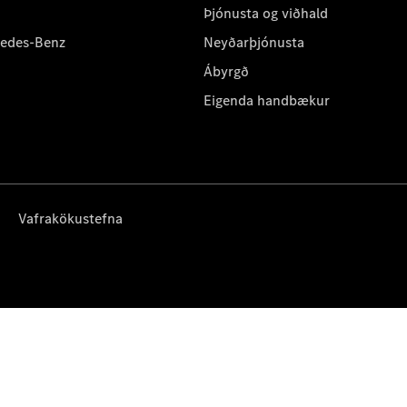
Þjónusta og viðhald
cedes-Benz
Neyðarþjónusta
Ábyrgð
Eigenda handbækur
Vafrakökustefna