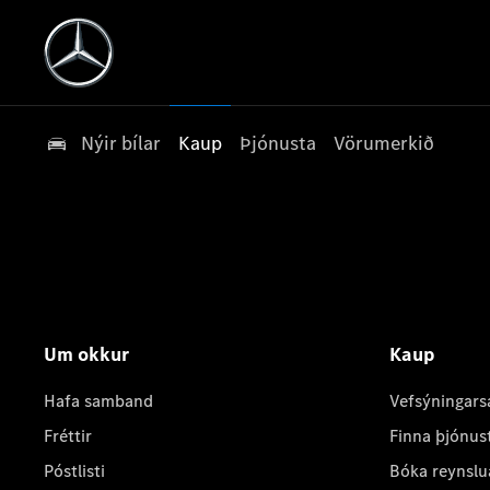
Nýir bílar
Kaup
Þjónusta
Vörumerkið
Um okkur
Kaup
Hafa samband
Vefsýningars
Fréttir
Finna þjónus
Póstlisti
Bóka reynslu