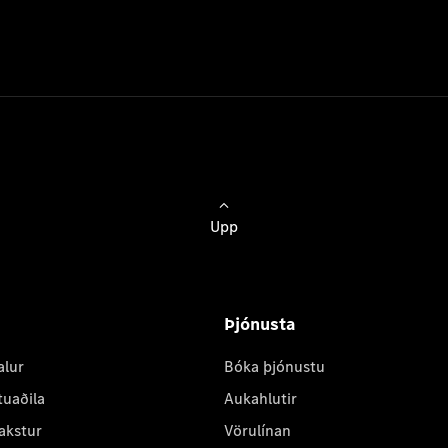
Upp
Þjónusta
alur
Bóka þjónustu
tuaðila
Aukahlutir
akstur
Vörulínan