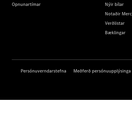
Opnunartímar
Nýir bílar
Notaðir Mer
Verðlistar
Bæklingar
Persónuverndarstefna
Meðferð persónuupplýsinga