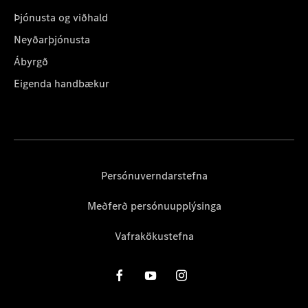
Þjónusta og viðhald
Neyðarþjónusta
Ábyrgð
Eigenda handbækur
Persónuverndarstefna
Meðferð persónuupplýsinga
Vafrakökustefna