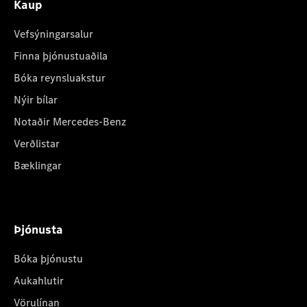
Kaup
Vefsýningarsalur
Finna þjónustuaðila
Bóka reynsluakstur
Nýir bílar
Notaðir Mercedes-Benz
Verðlistar
Bæklingar
Þjónusta
Bóka þjónustu
Aukahlutir
Vörulínan