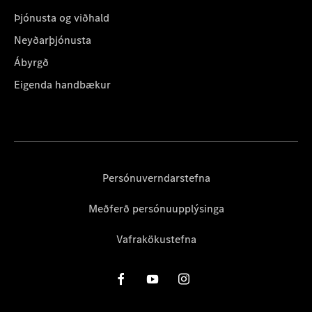
Þjónusta og viðhald
Neyðarþjónusta
Ábyrgð
Eigenda handbækur
Persónuverndarstefna
Meðferð persónuupplýsinga
Vafrakökustefna