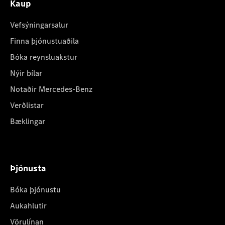
Kaup
Vefsýningarsalur
Finna þjónustuaðila
Bóka reynsluakstur
Nýir bílar
Notaðir Mercedes-Benz
Verðlistar
Bæklingar
Þjónusta
Bóka þjónustu
Aukahlutir
Vörulínan