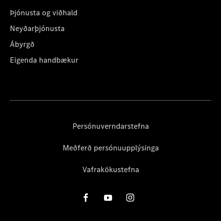
Þjónusta og viðhald
Neyðarþjónusta
Ábyrgð
Eigenda handbækur
Persónuverndarstefna
Meðferð persónuupplýsinga
Vafrakökustefna