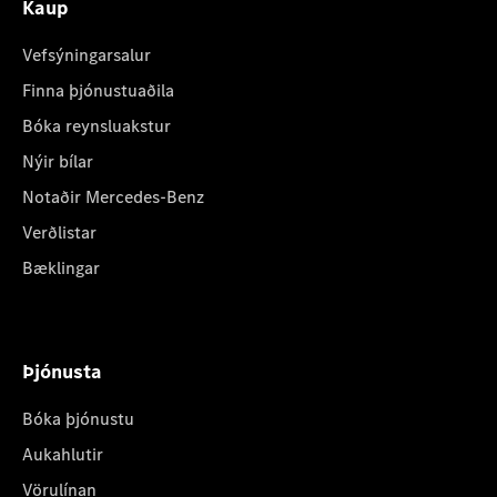
Kaup
Vefsýningarsalur
Finna þjónustuaðila
Bóka reynsluakstur
Nýir bílar
Notaðir Mercedes-Benz
Verðlistar
Bæklingar
Þjónusta
Bóka þjónustu
Aukahlutir
Vörulínan