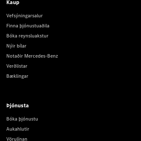
Kaup
Vefsýningarsalur
Finna þjónustuaðila
Bóka reynsluakstur
Nýir bílar
Notaðir Mercedes-Benz
Verðlistar
Bæklingar
Þjónusta
Bóka þjónustu
Aukahlutir
Vörulínan