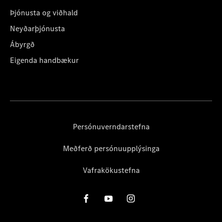
Þjónusta og viðhald
Neyðarþjónusta
Ábyrgð
Eigenda handbækur
Persónuverndarstefna
Meðferð persónuupplýsinga
Vafrakökustefna