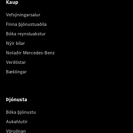
Kaup
Vefsýningarsalur
Finna þjónustuaðila
Bóka reynsluakstur
Nýir bílar
Notaðir Mercedes-Benz
Verðlistar
Bæklingar
Þjónusta
Bóka þjónustu
Aukahlutir
Vörulínan