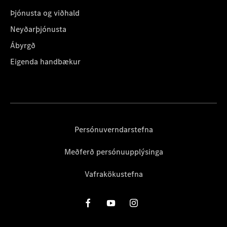
Þjónusta og viðhald
Neyðarþjónusta
Ábyrgð
Eigenda handbækur
Persónuverndarstefna
Meðferð persónuupplýsinga
Vafrakökustefna