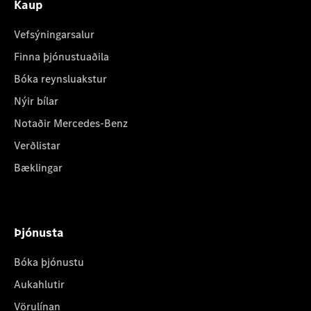
Kaup
Vefsýningarsalur
Finna þjónustuaðila
Bóka reynsluakstur
Nýir bílar
Notaðir Mercedes-Benz
Verðlistar
Bæklingar
Þjónusta
Bóka þjónustu
Aukahlutir
Vörulínan