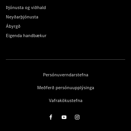
Þjónusta og viðhald
Neyðarþjónusta
Ábyrgð
Eigenda handbækur
Persónuverndarstefna
Meðferð persónuupplýsinga
Vafrakökustefna