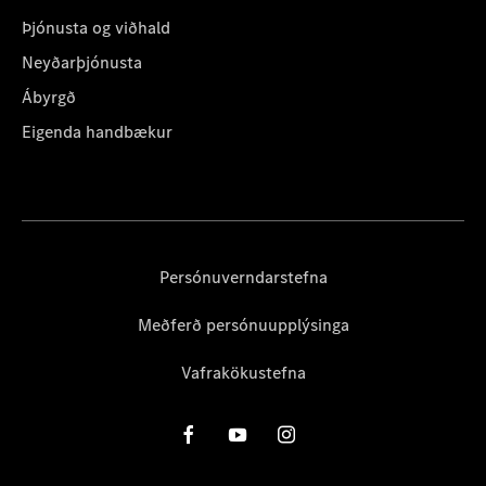
Þjónusta og viðhald
Neyðarþjónusta
Ábyrgð
Eigenda handbækur
Persónuverndarstefna
Meðferð persónuupplýsinga
Vafrakökustefna