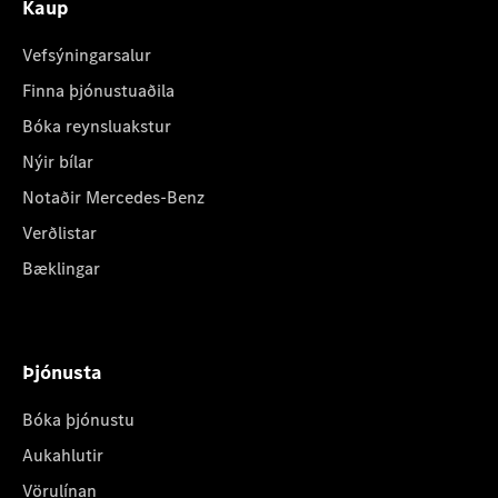
Kaup
Vefsýningarsalur
Finna þjónustuaðila
Bóka reynsluakstur
Nýir bílar
Notaðir Mercedes-Benz
Verðlistar
Bæklingar
Þjónusta
Bóka þjónustu
Aukahlutir
Vörulínan