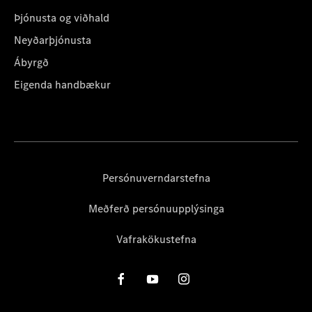
Þjónusta og viðhald
Neyðarþjónusta
Ábyrgð
Eigenda handbækur
Persónuverndarstefna
Meðferð persónuupplýsinga
Vafrakökustefna