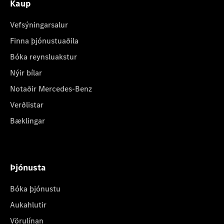
Kaup
Vefsýningarsalur
Finna þjónustuaðila
Bóka reynsluakstur
Nýir bílar
Notaðir Mercedes-Benz
Verðlistar
Bæklingar
Þjónusta
Bóka þjónustu
Aukahlutir
Vörulínan