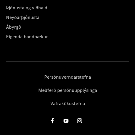
Þjónusta og viðhald
Neyðarþjónusta
Ábyrgð
Eigenda handbækur
Persónuverndarstefna
Meðferð persónuupplýsinga
Vafrakökustefna