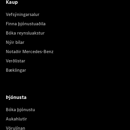
Kaup
Vefsýningarsalur
Finna þjónustuaðila
Bóka reynsluakstur
Nýir bílar
Notaðir Mercedes-Benz
Verðlistar
Bæklingar
Þjónusta
Bóka þjónustu
Aukahlutir
Vörulínan