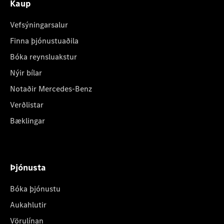
Kaup
Vefsýningarsalur
Finna þjónustuaðila
Bóka reynsluakstur
Nýir bílar
Notaðir Mercedes-Benz
Verðlistar
Bæklingar
Þjónusta
Bóka þjónustu
Aukahlutir
Vörulínan