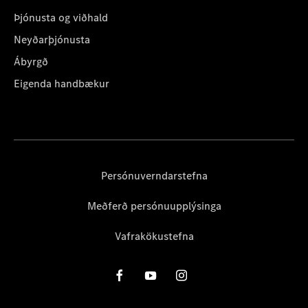
Þjónusta og viðhald
Neyðarþjónusta
Ábyrgð
Eigenda handbækur
Persónuverndarstefna
Meðferð persónuupplýsinga
Vafrakökustefna