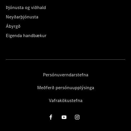
Þjónusta og viðhald
Neyðarþjónusta
Ábyrgð
Eigenda handbækur
Persónuverndarstefna
Meðferð persónuupplýsinga
Vafrakökustefna