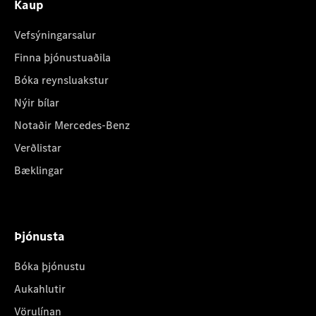
Kaup
Vefsýningarsalur
Finna þjónustuaðila
Bóka reynsluakstur
Nýir bílar
Notaðir Mercedes-Benz
Verðlistar
Bæklingar
Þjónusta
Bóka þjónustu
Aukahlutir
Vörulínan