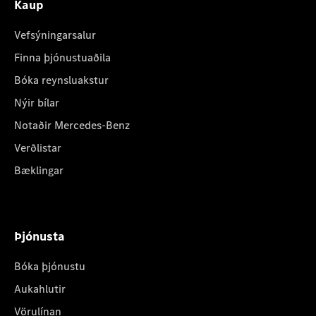
Kaup
Vefsýningarsalur
Finna þjónustuaðila
Bóka reynsluakstur
Nýir bílar
Notaðir Mercedes-Benz
Verðlistar
Bæklingar
Þjónusta
Bóka þjónustu
Aukahlutir
Vörulínan