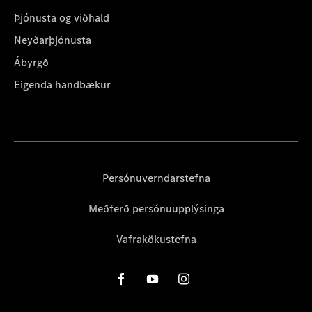
Þjónusta og viðhald
Neyðarþjónusta
Ábyrgð
Eigenda handbækur
Persónuverndarstefna
Meðferð persónuupplýsinga
Vafrakökustefna