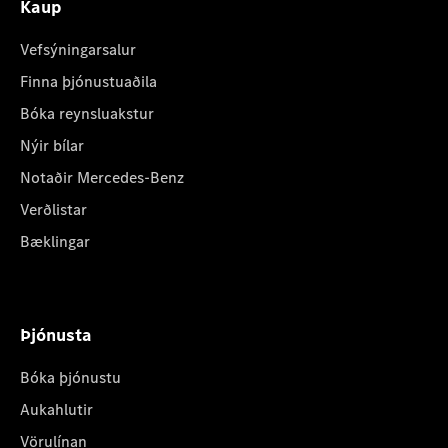
Kaup
Vefsýningarsalur
Finna þjónustuaðila
Bóka reynsluakstur
Nýir bílar
Notaðir Mercedes-Benz
Verðlistar
Bæklingar
Þjónusta
Bóka þjónustu
Aukahlutir
Vörulínan