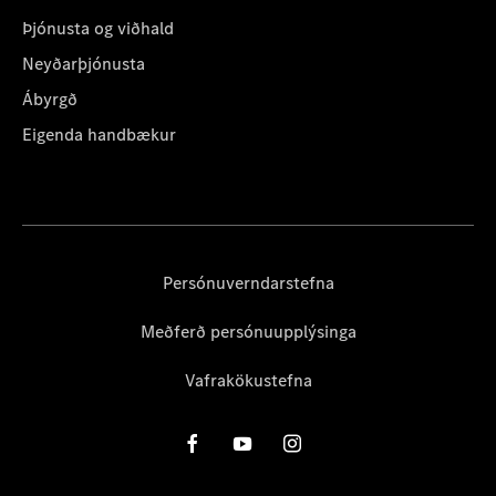
Þjónusta og viðhald
Neyðarþjónusta
Ábyrgð
Eigenda handbækur
Persónuverndarstefna
Meðferð persónuupplýsinga
Vafrakökustefna