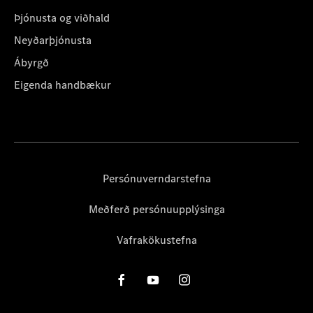
Þjónusta og viðhald
Neyðarþjónusta
Ábyrgð
Eigenda handbækur
Persónuverndarstefna
Meðferð persónuupplýsinga
Vafrakökustefna