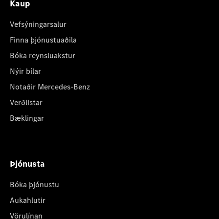
Kaup
Vefsýningarsalur
Finna þjónustuaðila
Bóka reynsluakstur
Nýir bílar
Notaðir Mercedes-Benz
Verðlistar
Bæklingar
Þjónusta
Bóka þjónustu
Aukahlutir
Vörulínan