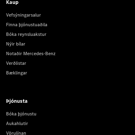
Kaup
Vefsýningarsalur
Finna þjónustuaðila
Bóka reynsluakstur
Nýir bílar
Notaðir Mercedes-Benz
Verðlistar
Bæklingar
Þjónusta
Bóka þjónustu
Aukahlutir
Vörulínan