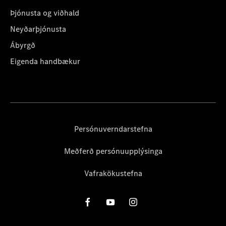
Þjónusta og viðhald
Neyðarþjónusta
Ábyrgð
Eigenda handbækur
Persónuverndarstefna
Meðferð persónuupplýsinga
Vafrakökustefna