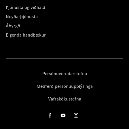
Þjónusta og viðhald
Neyðarþjónusta
Ábyrgð
Eigenda handbækur
Persónuverndarstefna
Meðferð persónuupplýsinga
Vafrakökustefna