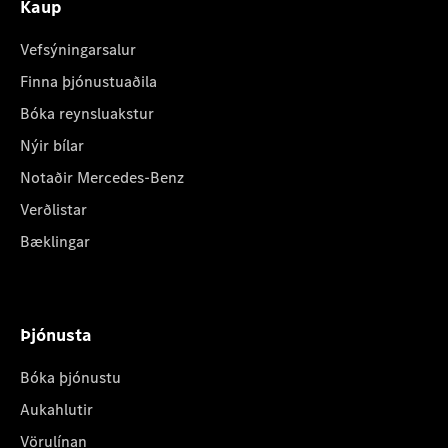
Kaup
Vefsýningarsalur
Finna þjónustuaðila
Bóka reynsluakstur
Nýir bílar
Notaðir Mercedes-Benz
Verðlistar
Bæklingar
Þjónusta
Bóka þjónustu
Aukahlutir
Vörulínan