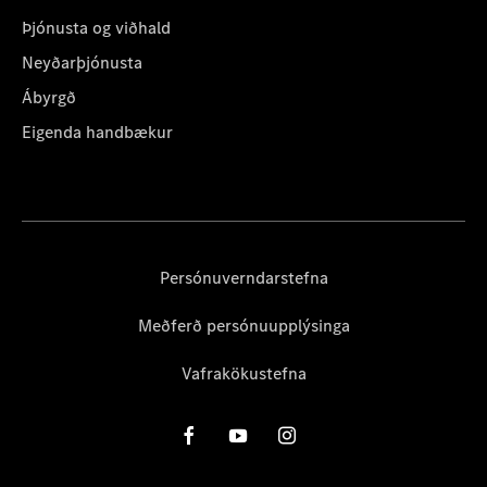
Þjónusta og viðhald
Neyðarþjónusta
Ábyrgð
Eigenda handbækur
Persónuverndarstefna
Meðferð persónuupplýsinga
Vafrakökustefna