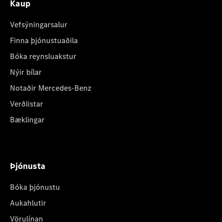
Kaup
Vefsýningarsalur
Finna þjónustuaðila
Bóka reynsluakstur
Nýir bílar
Notaðir Mercedes-Benz
Verðlistar
Bæklingar
Þjónusta
Bóka þjónustu
Aukahlutir
Vörulínan