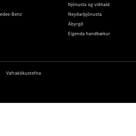
Þjónusta og viðhald
cedes-Benz
Neyðarþjónusta
Ábyrgð
Eigenda handbækur
Vafrakökustefna