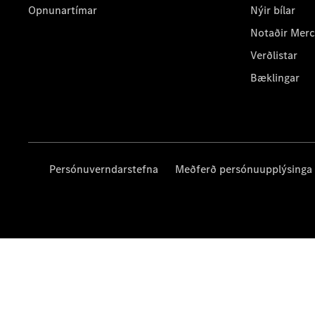
Opnunartímar
Nýir bílar
Notaðir Mer
Verðlistar
Bæklingar
Persónuverndarstefna
Meðferð persónuupplýsinga