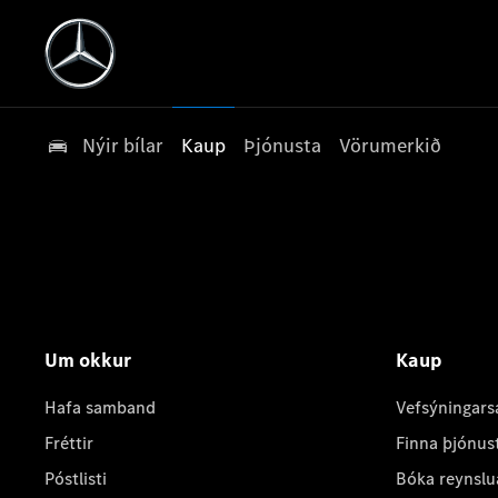
Nýir bílar
Kaup
Þjónusta
Vörumerkið
Um okkur
Kaup
Hafa samband
Vefsýningars
Fréttir
Finna þjónus
Póstlisti
Bóka reynslu