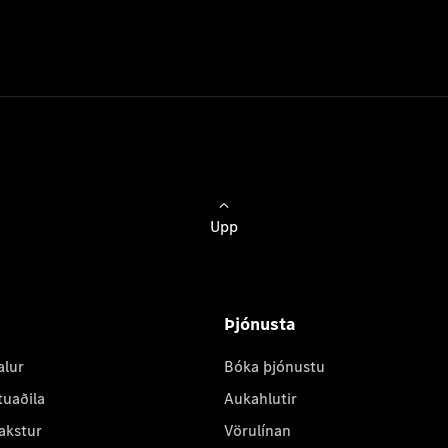
Upp
Þjónusta
alur
Bóka þjónustu
tuaðila
Aukahlutir
akstur
Vörulínan