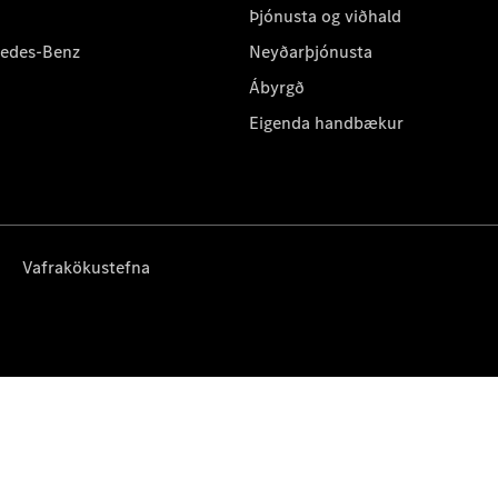
Þjónusta og viðhald
cedes-Benz
Neyðarþjónusta
Ábyrgð
Eigenda handbækur
Vafrakökustefna