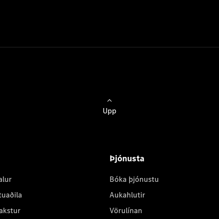
Upp
Þjónusta
alur
Bóka þjónustu
tuaðila
Aukahlutir
akstur
Vörulínan