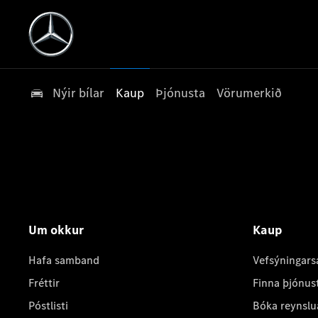
Nýir bílar
Kaup
Þjónusta
Vörumerkið
Um okkur
Kaup
Hafa samband
Vefsýningars
Fréttir
Finna þjónus
Póstlisti
Bóka reynslu