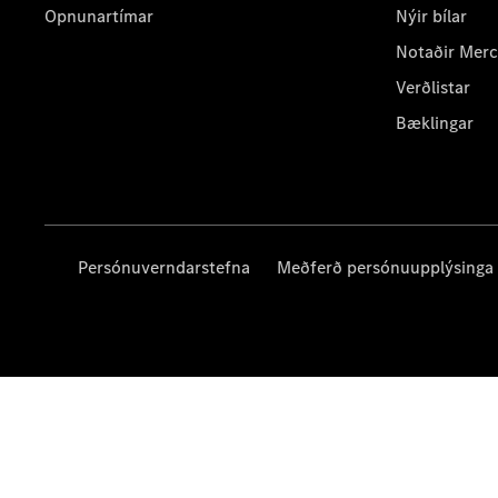
Opnunartímar
Nýir bílar
Notaðir Mer
Verðlistar
Bæklingar
Persónuverndarstefna
Meðferð persónuupplýsinga