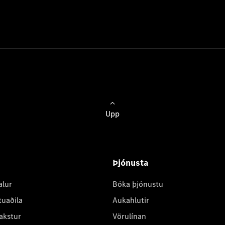
Upp
Þjónusta
alur
Bóka þjónustu
tuaðila
Aukahlutir
akstur
Vörulínan