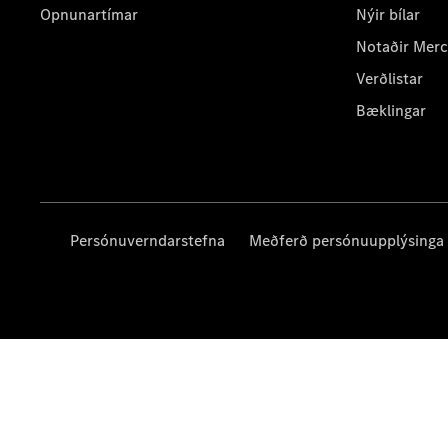
Opnunartímar
Nýir bílar
Notaðir Mer
Verðlistar
Bæklingar
Persónuverndarstefna
Meðferð persónuupplýsinga