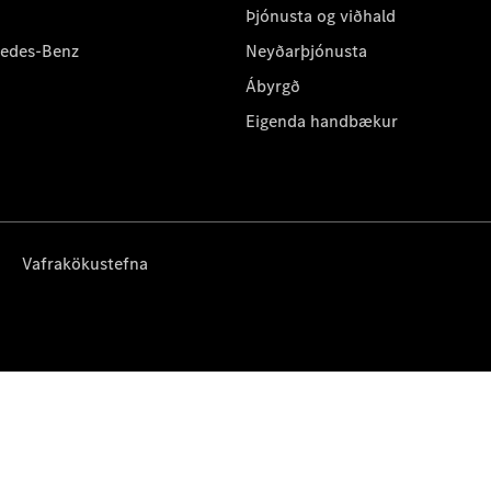
Þjónusta og viðhald
cedes-Benz
Neyðarþjónusta
Ábyrgð
Eigenda handbækur
Vafrakökustefna