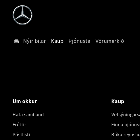
Nýir bílar
Kaup
Þjónusta
Vörumerkið
Um okkur
Kaup
Hafa samband
Vefsýningars
Fréttir
Finna þjónus
Póstlisti
Bóka reynslu