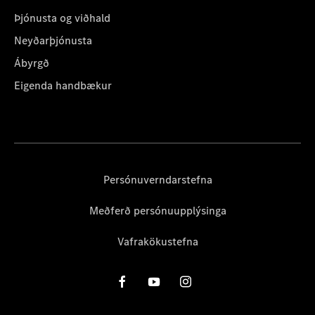
Þjónusta og viðhald
Neyðarþjónusta
Ábyrgð
Eigenda handbækur
Persónuverndarstefna
Meðferð persónuupplýsinga
Vafrakökustefna