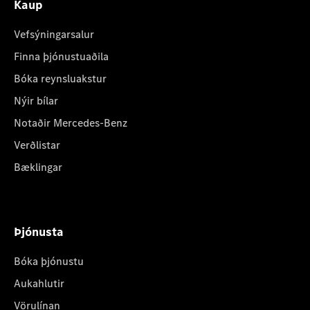
Kaup
Vefsýningarsalur
Finna þjónustuaðila
Bóka reynsluakstur
Nýir bílar
Notaðir Mercedes-Benz
Verðlistar
Bæklingar
Þjónusta
Bóka þjónustu
Aukahlutir
Vörulínan