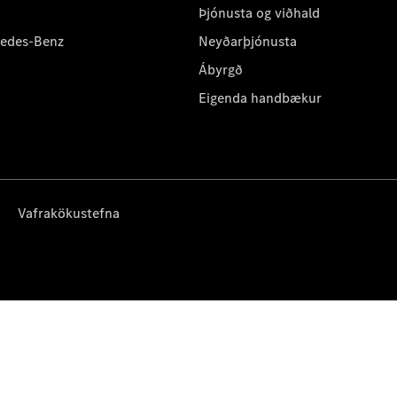
Þjónusta og viðhald
cedes-Benz
Neyðarþjónusta
Ábyrgð
Eigenda handbækur
Vafrakökustefna