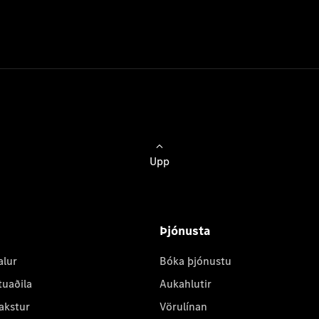
Upp
Þjónusta
alur
Bóka þjónustu
tuaðila
Aukahlutir
akstur
Vörulínan