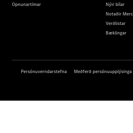
Opnunartímar
Nýir bílar
Notaðir Mer
Verðlistar
Bæklingar
Persónuverndarstefna
Meðferð persónuupplýsinga