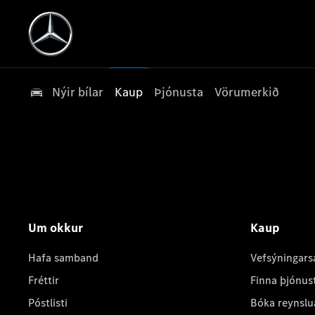
Nýir bílar
Kaup
Þjónusta
Vörumerkið
Um okkur
Kaup
Hafa samband
Vefsýningars
Fréttir
Finna þjónus
Póstlisti
Bóka reynslu