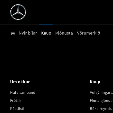
Nýir bílar
Kaup
Þjónusta
Vörumerkið
Um okkur
Kaup
Hafa samband
Vefsýningars
Fréttir
Finna þjónus
Póstlisti
Bóka reynslu