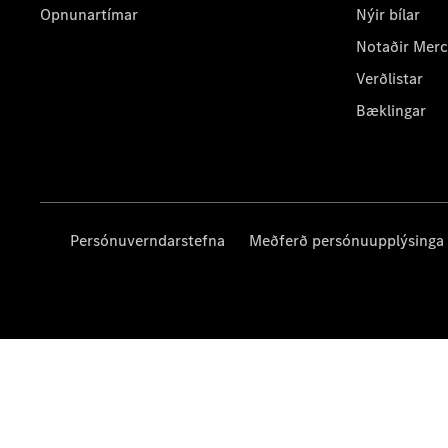
Opnunartímar
Nýir bílar
Notaðir Mer
Verðlistar
Bæklingar
Persónuverndarstefna
Meðferð persónuupplýsinga