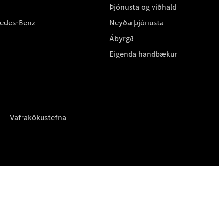
Þjónusta og viðhald
cedes-Benz
Neyðarþjónusta
Ábyrgð
Eigenda handbækur
Vafrakökustefna