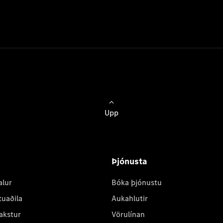
Upp
Þjónusta
alur
Bóka þjónustu
tuaðila
Aukahlutir
akstur
Vörulínan