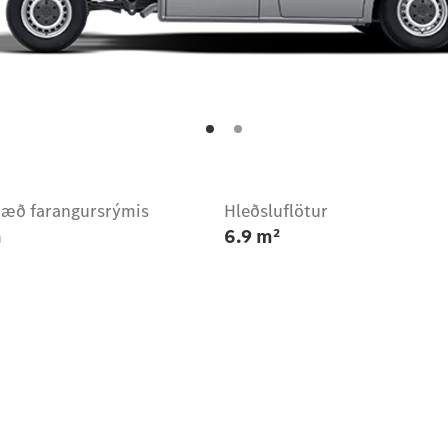
æð farangursrýmis
Hleðsluflötur
m
6.9 m²