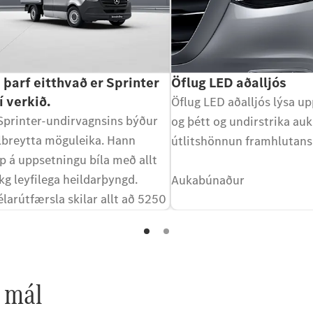
a þarf eitthvað er Sprinter
Öflug LED aðalljós
 í verkið.
Öflug LED aðalljós lýsa up
printer-undirvagnsins býður
og þétt og undirstrika auk
ölbreytta möguleika. Hann
útlitshönnun framhlutans
p á uppsetningu bíla með allt
g leyfilega heildarþyngd.
Aukabúnaður
larútfærsla skilar allt að 5250
rgetu og leyfilegri
yngd upp á 8750 kg.
 mál