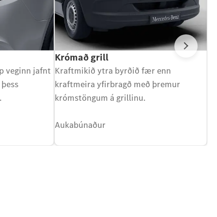
Næs
Krómað grill
Sa
p veginn jafnt
Kraftmikið ytra byrðið fær enn
Gr
 þess
kraftmeira yfirbragð með þremur
há
.
krómstöngum á grillinu.
A
Aukabúnaður