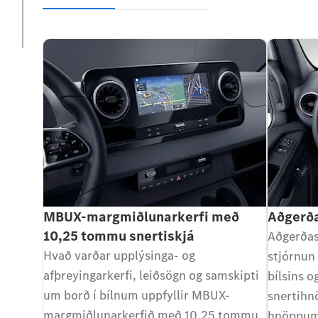
MBUX-margmiðlunarkerfi með
Aðgerða
10,25 tommu snertiskjá
Aðgerðas
Hvað varðar upplýsinga- og
stjórnun
afþreyingarkerfi, leiðsögn og samskipti
bílsins 
um borð í bílnum uppfyllir MBUX-
snertihn
margmiðlunarkerfið með 10,25 tommu
hnöppum,