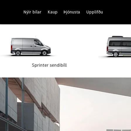
Nýir bílar
Kaup
Þjónusta
Upplifðu
Sprinter sendibíll