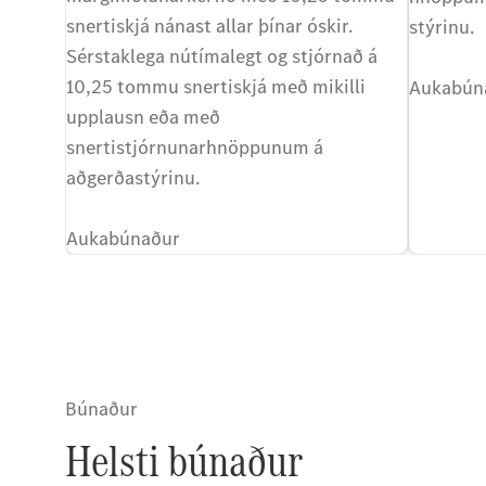
snertiskjá nánast allar þínar óskir.
stýrinu.
Sérstaklega nútímalegt og stjórnað á
10,25 tommu snertiskjá með mikilli
Aukabún
upplausn eða með
snertistjórnunarhnöppunum á
aðgerðastýrinu.
Aukabúnaður
Búnaður
Helsti búnaður