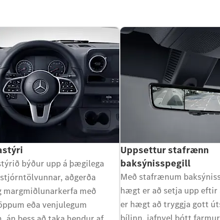
stýri
Uppsettur stafrænn
baksýnisspegill
týrið býður upp á þægilega
Með stafrænum baksýniss
 stjórntölvunnar, aðgerða
hægt er að setja upp eftir
og margmiðlunarkerfa með
er hægt að tryggja gott úts
öppum eða venjulegum
bílinn, jafnvel þótt farmu
 án þess að taka hendur af