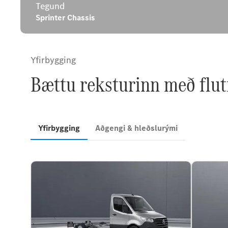
Tegund
Sprinter Chassis
Yfirbygging
Bættu reksturinn með flutn
Yfirbygging
Aðgengi & hleðslurými