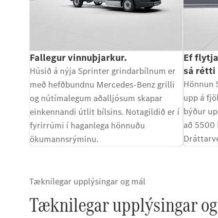
Fallegur vinnuþjarkur.
Ef flytj
sá rétti
Húsið á nýja Sprinter grindarbílnum er
Hönnun S
með hefðbundnu Mercedes-Benz grilli
upp á fj
og nútímalegum aðalljósum skapar
býður up
einkennandi útlit bílsins. Notagildið er í
að 5500 k
fyrirrúmi í haganlega hönnuðu
Dráttarvé
ökumannsrýminu.
kg drátta
heildarþ
Tæknilegar upplýsingar og mál
Tæknilegar upplýsingar og