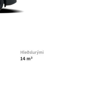
Hleðslurými
14 m³