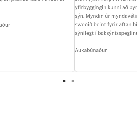
yfirbyggingin kunni að b
sýn. Myndin úr myndavélin
svæðið beint fyrir aftan bí
aður
sýnilegt í baksýnisspegli
Aukabúnaður