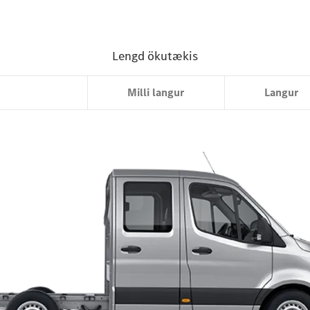
Stuttur
Milli langur
Langur