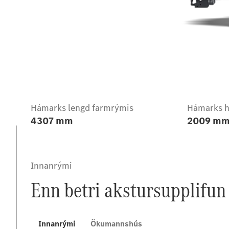
Yfirlit
Hámarks lengd farmrýmis
Hámarks h
4307 mm
2009 m
Innanrými
Enn betri akstursupplifun
Innanrými
Ökumannshús