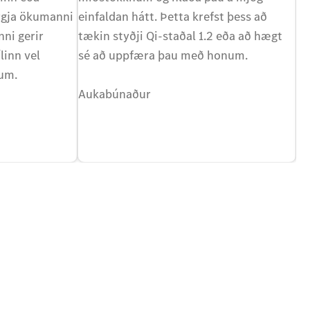
yrgja ökumanni
einfaldan hátt. Þetta krefst þess að
lá
ni gerir
tækin styðji Qi-staðal 1.2 eða að hægt
hi
linn vel
sé að uppfæra þau með honum.
lo
num.
vi
Aukabúnaður
að
A