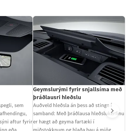
Geymslurými fyrir snjallsíma með
S
þráðlausri hleðslu
lo
pegli, sem
Auðveld hleðsla án þess að stinga í
Sj
 afhendingu,
samband: Með þráðlausa hleðslukerfinu
lo
Næs
ýni aftur fyrir
er hægt að geyma fartæki í
an
rinn eða
miðstokknum og hlaða þau á mjög
só