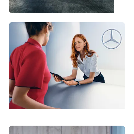
Finna þjónustuaðila