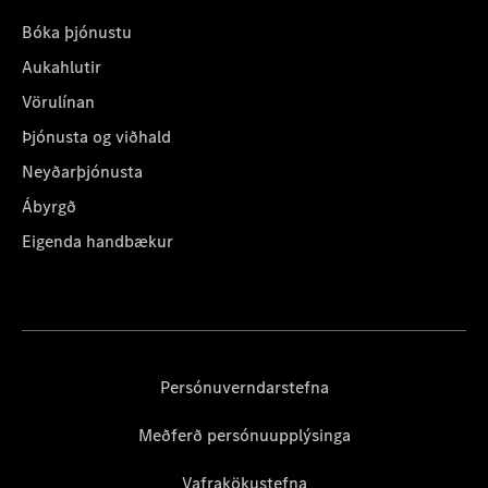
Bóka þjónustu
Aukahlutir
Vörulínan
Þjónusta og viðhald
Neyðarþjónusta
Ábyrgð
Eigenda handbækur
Persónuverndarstefna
Meðferð persónuupplýsinga
Vafrakökustefna