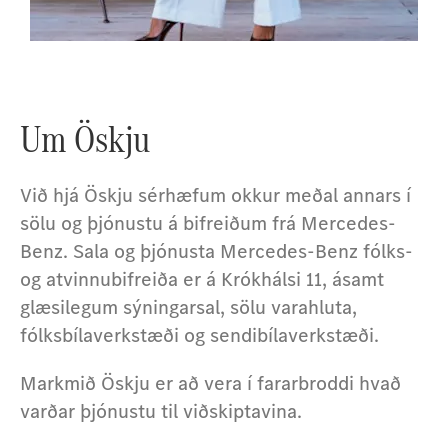
Nýir bílar
Um Öskju
Við hjá Öskju sérhæfum okkur meðal annars í
sölu og þjónustu á bifreiðum frá Mercedes-
Benz. Sala og þjónusta Mercedes-Benz fólks-
og atvinnubifreiða er á Krókhálsi 11, ásamt
glæsilegum sýningarsal, sölu varahluta,
fólksbílaverkstæði og sendibílaverkstæði.
Markmið Öskju er að vera í fararbroddi hvað
varðar þjónustu til viðskiptavina.