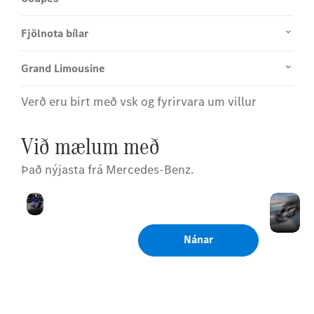
Fjölnota bílar
Grand Limousine
Verð eru birt með vsk og fyrirvara um villur
Við mælum með
Það nýjasta frá Mercedes-Benz.
Nýr
N
Andlit framtíðarinnar.
alrafmagnaður
a
C-Class
V
Nánar
Horfa á
frumsýningu