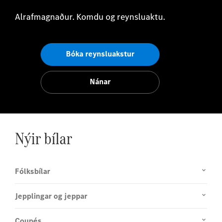
Alrafmagnaður. Komdu og reynsluaktu.
Bóka reynsluakstur
Nánar
Nýir bílar
Fólksbílar
Jepplingar og jeppar
Coupés