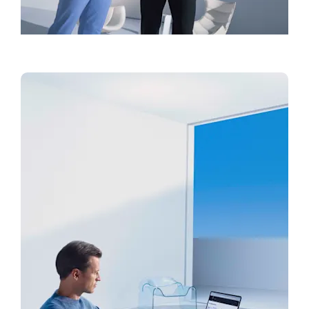
Bóka reynsluakstur