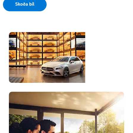
Skoða bíl
Vefsýningarsalur