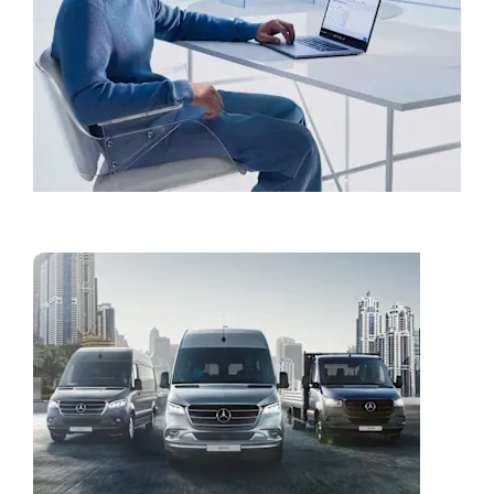
Bóka þjónustu
Vans