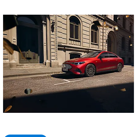
CLA
Fremstur meðal jafningja