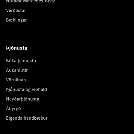
Notaðir Mercedes-Benz
Verðlistar
Bæklingar
Þjónusta
Bóka þjónustu
Aukahlutir
Vörulínan
Þjónusta og viðhald
Neyðarþjónusta
Ábyrgð
Eigenda handbækur