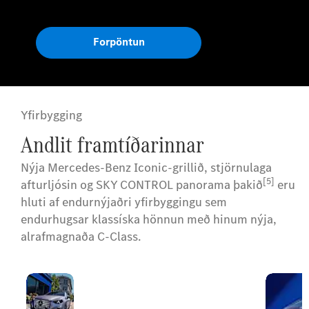
Forpöntun
Yfirbygging
Andlit framtíðarinnar
Nýja Mercedes-Benz Iconic-grillið, stjörnulaga
[5]
afturljósin og SKY CONTROL panorama þakið
eru
hluti af endurnýjaðri yfirbyggingu sem
endurhugsar klassíska hönnun með hinum nýja,
alrafmagnaða C-Class.
Nýtt útlit
Nýja framhliðin með
goðsagnar
upplýstri ytri