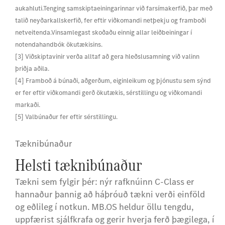
aukahluti.Tenging samskiptaeiningarinnar við farsímakerfið, þar með
talið neyðarkallskerfið, fer eftir viðkomandi netþekju og framboði
netveitenda.Vinsamlegast skoðaðu einnig allar leiðbeiningar í
notendahandbók ökutækisins.
[3] Viðskiptavinir verða alltaf að gera hleðslusamning við valinn
þriðja aðila.
[4] Framboð á búnaði, aðgerðum, eiginleikum og þjónustu sem sýnd
er fer eftir viðkomandi gerð ökutækis, sérstillingu og viðkomandi
markaði.
[5] Valbúnaður fer eftir sérstillingu.
Tæknibúnaður
Helsti tæknibúnaður
Tækni sem fylgir þér: nýr rafknúinn C-Class er
hannaður þannig að háþróuð tækni verði einföld
og eðlileg í notkun. MB.OS heldur öllu tengdu,
uppfærist sjálfkrafa og gerir hverja ferð þægilega, í