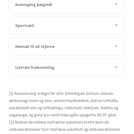
Kunnugleg þægindi
Sportsæti
Hannað til að stjórna
Listræn framsetning
[1] Raunveruleg drægni fer eftir fjölmörgum þáttum, einkum
aksturslagi hvers og eins, umhverfisaðstæðum, öldrun rafhlöðu,
aukabúnaði eins og loftkælingu, valbúnaði, dekkjum, hleðslu og
vegalengd, og getur því verið frábrugðin uppgefnu WLTP-gildi.
[2] Notkun ákveðinna stafrænna aukahluta krefst þess að
notkunarskilmálar fyrir stafræna aukahluti og notkunarskilmálar