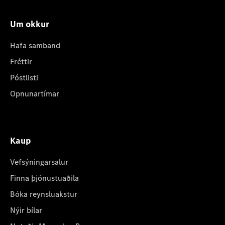
Um okkur
Hafa samband
Fréttir
Póstlisti
Opnunartímar
Kaup
Vefsýningarsalur
Finna þjónustuaðila
Bóka reynsluakstur
Nýir bílar