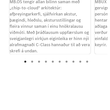
MB.OS tengir allan bílinn saman með
MBUX s
„chip-to-cloud“ arkitektúr:
gervigre
afþreyingarkerfi, sjálfvirkan akstur,
persónul
þægindi, hleðslu, akstursstillingar og
hentar 
fleira vinnur saman í einu hnökralausu
aðlagar 
viðmóti. Með þráðlausum uppfærslum og
verður 
sveigjanlegri virkjun eiginleika er hinn nýi
einfalda
alrafmagnaði C-Class hannaður til að vera
keyrir.
skrefi á undan.
Hafa samband
Fyrsta skrefið að nýjum
alrafmögnuðum C-Class