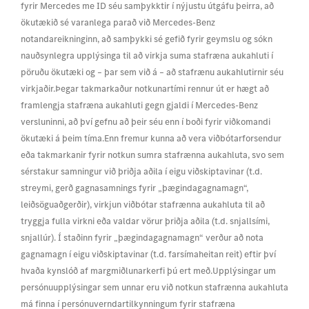
fyrir Mercedes me ID séu samþykktir í nýjustu útgáfu þeirra, að
ökutækið sé varanlega parað við Mercedes-Benz
notandareikninginn, að samþykki sé gefið fyrir geymslu og sókn
nauðsynlegra upplýsinga til að virkja suma stafræna aukahluti í
pöruðu ökutæki og – þar sem við á – að stafrænu aukahlutirnir séu
virkjaðir.Þegar takmarkaður notkunartími rennur út er hægt að
framlengja stafræna aukahluti gegn gjaldi í Mercedes-Benz
versluninni, að því gefnu að þeir séu enn í boði fyrir viðkomandi
ökutæki á þeim tíma.Enn fremur kunna að vera viðbótarforsendur
eða takmarkanir fyrir notkun sumra stafrænna aukahluta, svo sem
sérstakur samningur við þriðja aðila í eigu viðskiptavinar (t.d.
streymi, gerð gagnasamnings fyrir „þægindagagnamagn“,
leiðsöguaðgerðir), virkjun viðbótar stafrænna aukahluta til að
tryggja fulla virkni eða valdar vörur þriðja aðila (t.d. snjallsími,
snjallúr). Í staðinn fyrir „þægindagagnamagn“ verður að nota
gagnamagn í eigu viðskiptavinar (t.d. farsímaheitan reit) eftir því
hvaða kynslóð af margmiðlunarkerfi þú ert með.Upplýsingar um
persónuupplýsingar sem unnar eru við notkun stafrænna aukahluta
má finna í persónuverndartilkynningum fyrir stafræna