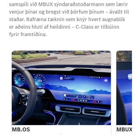
samspili við MBUX sýndaraðstoðarmann sem lærir
venjur þínar og bregst við þörfum þínum – ávallt til
staðar. Rafræna tæknin sem knýr hvert augnablik
er aðeins hluti af heildinni – C-Class er tilbúinn
fyrir framtíðina.
MB.OS
MBUX 