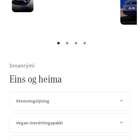
umgjörð og stjörnu
endurskilgreinir
tímalausa en
nútímalega klassík.
Innanrými
Eins og heima
Stemningslýsing
Vegan-innréttingapakki