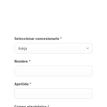
Fylltu út formið og við höfum samband við fyrsta
tækifæri
Seleccionar concesionario
*
Askja
Nombre
*
Apellido
*
Correo electrónico
*