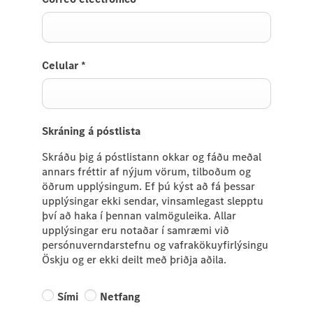
Celular
*
Skráning á póstlista
Skráðu þig á póstlistann okkar og fáðu meðal
annars fréttir af nýjum vörum, tilboðum og
öðrum upplýsingum. Ef þú kýst að fá þessar
upplýsingar ekki sendar, vinsamlegast slepptu
því að haka í þennan valmöguleika. Allar
upplýsingar eru notaðar í samræmi við
persónuverndarstefnu og vafrakökuyfirlýsingu
Öskju og er ekki deilt með þriðja aðila.
Sími
Netfang