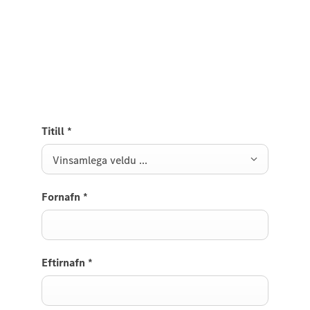
Reynsluakstur
Bókaðu reynsluakstur, við munum hafa samband
eins fljótt og auðið er.
Titill
*
Vinsamlega veldu ...
Fornafn
*
Eftirnafn
*