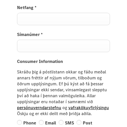
Netfang
*
Símanúmer
*
Consumer Information
Skráðu þig á póstlistann okkar og fáðu meðal
annars fréttir af nýjum vörum, tilboðum og
öðrum upplýsingum. Ef þú kýst að fá þessar
upplýsingar ekki sendar, vinsamlegast slepptu
því að haka í þennan valmöguleika. Allar
upplýsingar eru notaðar í samræmi við
persónuverndarstefnu
og
vafrakökuyfirlýsingu
Öskju og er ekki deilt með þriðja aðila.
Phone
Email
SMS
Post