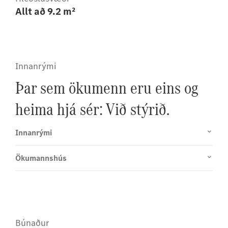
Allt að 9.2 m²
Innanrými
Þar sem ökumenn eru eins og
heima hjá sér: Við stýrið.
Innanrými
Ökumannshús
Búnaður