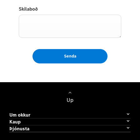
Skilaboð
Senda
Up
Um okkur
Kaup
Þjónusta