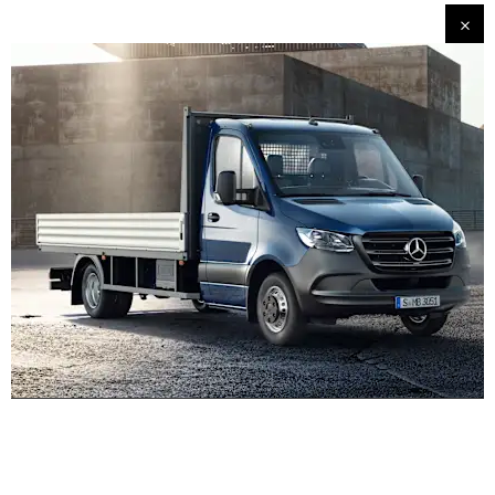
Upplifðu hvernig er að keyra um á Sprinter pallbíl.