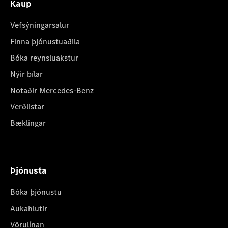
Kaup
Vefsýningarsalur
Finna þjónustuaðila
Bóka reynsluakstur
Nýir bílar
Notaðir Mercedes-Benz
Verðlistar
Bæklingar
Þjónusta
Bóka þjónustu
Aukahlutir
Vörulínan