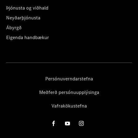
Þjónusta og viðhald
Neyðarþjónusta
Ábyrgð
Eigenda handbækur
Persónuverndarstefna
Meðferð persónuupplýsinga
Vafrakökustefna