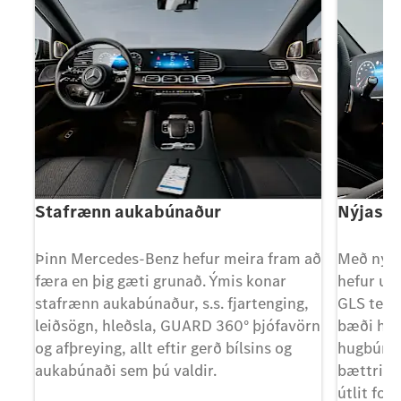
Stafrænn aukabúnaður
Nýjasta
ara
Þinn Mercedes-Benz hefur meira fram að
Með nýju
færa en þig gæti grunað. Ýmis konar
hefur up
stafrænn aukabúnaður, s.s. fjartenging,
GLS tekið
leiðsögn, hleðsla, GUARD 360° þjófavörn
bæði hva
og afþreying, allt eftir gerð bílsins og
hugbúnað
aukabúnaði sem þú valdir.
bættri r
útlit for