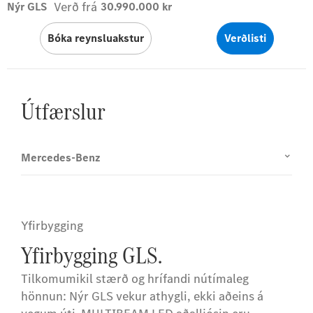
Verð frá
Nýr GLS
30.990.000 kr
Bóka reynsluakstur
Verðlisti
Útfærslur
Mercedes-Benz
Yfirbygging
Yfirbygging GLS.
Tilkomumikil stærð og hrífandi nútímaleg
hönnun: Nýr GLS vekur athygli, ekki aðeins á