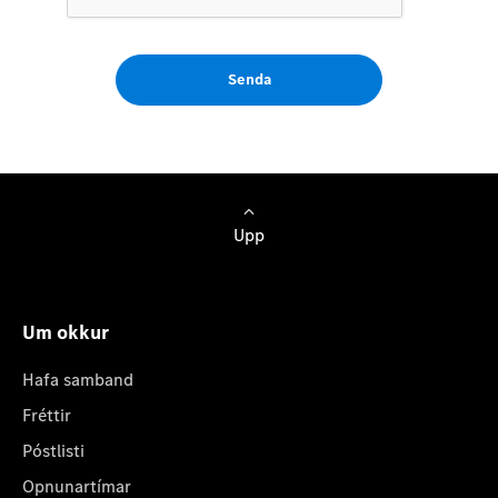
Senda
Upp
Um okkur
Hafa samband
Fréttir
Póstlisti
Opnunartímar