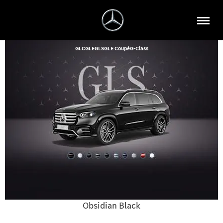
GLC
GLE
GLS
GLE Coupé
G-Class
Obsidian Black