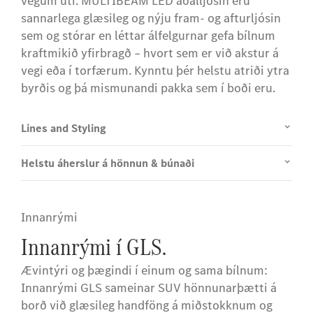
vegum úti. MULTIBEAM LED aðalljósin eru
sannarlega glæsileg og nýju fram- og afturljósin
sem og stórar en léttar álfelgurnar gefa bílnum
kraftmikið yfirbragð – hvort sem er við akstur á
vegi eða í torfærum. Kynntu þér helstu atriði ytra
byrðis og þá mismunandi pakka sem í boði eru.
Lines and Styling
Helstu áherslur á hönnun & búnaði
Innanrými
Innanrými í GLS.
Ævintýri og þægindi í einum og sama bílnum:
Innanrými GLS sameinar SUV hönnunarþætti á
borð við glæsileg handföng á miðstokknum og