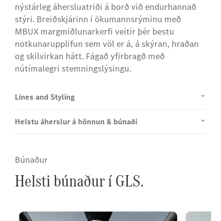
nýstárleg áhersluatriði á borð við endurhannað
stýri. Breiðskjárinn í ökumannsrýminu með
MBUX margmiðlunarkerfi veitir þér bestu
notkunarupplifun sem völ er á, á skýran, hraðan
og skilvirkan hátt. Fágað yfirbragð með
nútímalegri stemningslýsingu.
Lines and Styling
Helstu áherslur á hönnun & búnaði
Búnaður
Helsti búnaður í GLS.