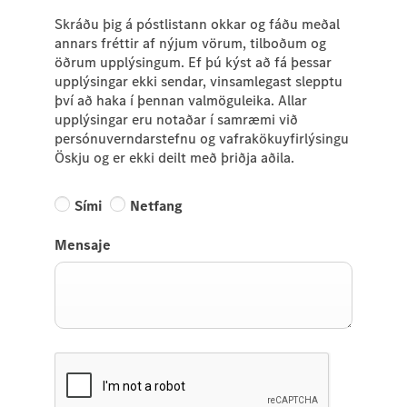
Skráðu þig á póstlistann okkar og fáðu meðal
annars fréttir af nýjum vörum, tilboðum og
öðrum upplýsingum. Ef þú kýst að fá þessar
upplýsingar ekki sendar, vinsamlegast slepptu
því að haka í þennan valmöguleika. Allar
upplýsingar eru notaðar í samræmi við
persónuverndarstefnu og vafrakökuyfirlýsingu
Öskju og er ekki deilt með þriðja aðila.
Sími
Netfang
Mensaje