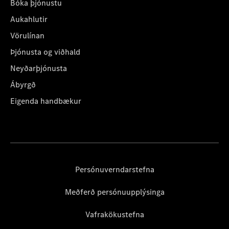
Bóka þjónustu
Aukahlutir
Vörulínan
Þjónusta og viðhald
Neyðarþjónusta
Ábyrgð
Eigenda handbækur
Persónuverndarstefna
Meðferð persónuupplýsinga
Vafrakökustefna