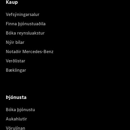
Kaup
Vefsýningarsalur
Finna þjónustuaðila
Bóka reynsluakstur
Nýir bílar
Notaðir Mercedes-Benz
Verðlistar
Bæklingar
Þjónusta
Bóka þjónustu
Aukahlutir
Vörulínan