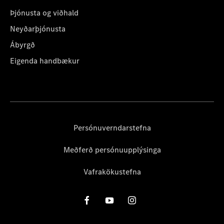
Þjónusta og viðhald
Neyðarþjónusta
Ábyrgð
Eigenda handbækur
Persónuverndarstefna
Meðferð persónuupplýsinga
Vafrakökustefna