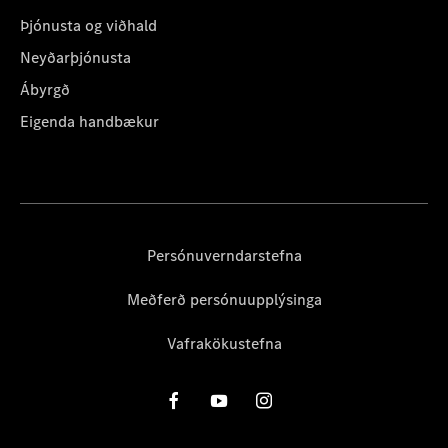
Þjónusta og viðhald
Neyðarþjónusta
Ábyrgð
Eigenda handbækur
Persónuverndarstefna
Meðferð persónuupplýsinga
Vafrakökustefna