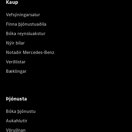
Kaup
Vefsýningarsalur
Finna þjónustuaðila
Bóka reynsluakstur
Nýir bílar
Notaðir Mercedes-Benz
Verðlistar
Bæklingar
Þjónusta
Bóka þjónustu
Aukahlutir
Vörulínan