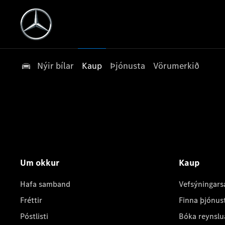
Nýir bílar
Kaup
Þjónusta
Vörumerkið
Um okkur
Kaup
Hafa samband
Vefsýningars
Fréttir
Finna þjónus
Póstlisti
Bóka reynslu