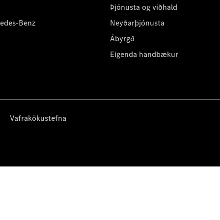
Þjónusta og viðhald
cedes-Benz
Neyðarþjónusta
Ábyrgð
Eigenda handbækur
Vafrakökustefna