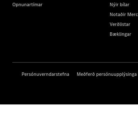
Opnunartímar
Nýir bílar
Notaðir Mer
Verðlistar
Bæklingar
Persónuverndarstefna
Meðferð persónuupplýsinga