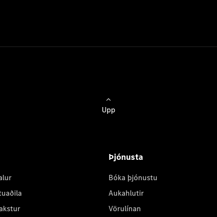
Upp
Þjónusta
alur
Bóka þjónustu
tuaðila
Aukahlutir
akstur
Vörulínan