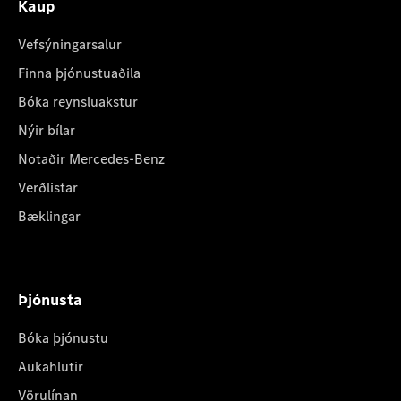
Kaup
Vefsýningarsalur
Finna þjónustuaðila
Bóka reynsluakstur
Nýir bílar
Notaðir Mercedes-Benz
Verðlistar
Bæklingar
Þjónusta
Bóka þjónustu
Aukahlutir
Vörulínan