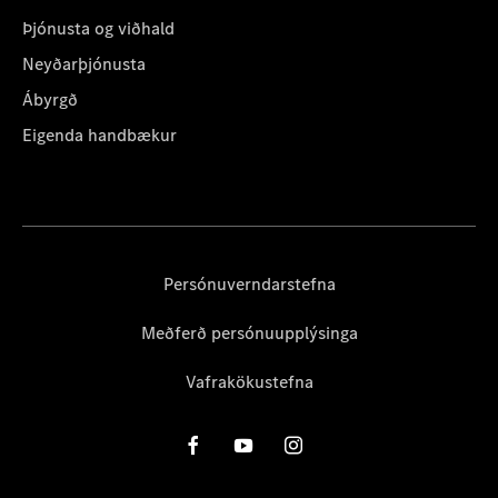
Þjónusta og viðhald
Neyðarþjónusta
Ábyrgð
Eigenda handbækur
Persónuverndarstefna
Meðferð persónuupplýsinga
Vafrakökustefna