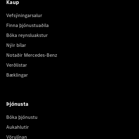
Kaup
Vefsýningarsalur
Finna þjónustuaðila
Bóka reynsluakstur
Nýir bílar
Notaðir Mercedes-Benz
Verðlistar
Bæklingar
Þjónusta
Bóka þjónustu
Aukahlutir
Vörulínan