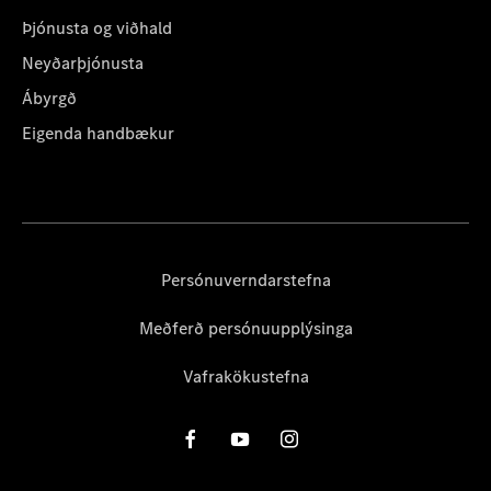
Þjónusta og viðhald
Neyðarþjónusta
Ábyrgð
Eigenda handbækur
Persónuverndarstefna
Meðferð persónuupplýsinga
Vafrakökustefna