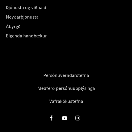
Þjónusta og viðhald
Neyðarþjónusta
Ábyrgð
Eigenda handbækur
Persónuverndarstefna
Meðferð persónuupplýsinga
Vafrakökustefna