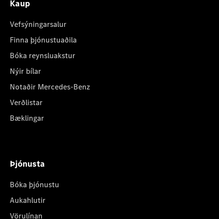
Kaup
Vefsýningarsalur
Finna þjónustuaðila
Bóka reynsluakstur
Nýir bílar
Notaðir Mercedes-Benz
Verðlistar
Bæklingar
Þjónusta
Bóka þjónustu
Aukahlutir
Vörulínan