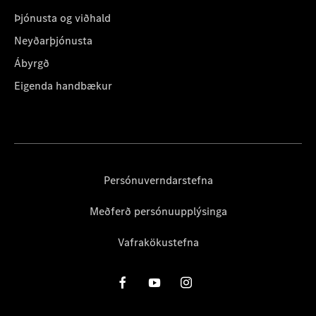
Þjónusta og viðhald
Neyðarþjónusta
Ábyrgð
Eigenda handbækur
Persónuverndarstefna
Meðferð persónuupplýsinga
Vafrakökustefna