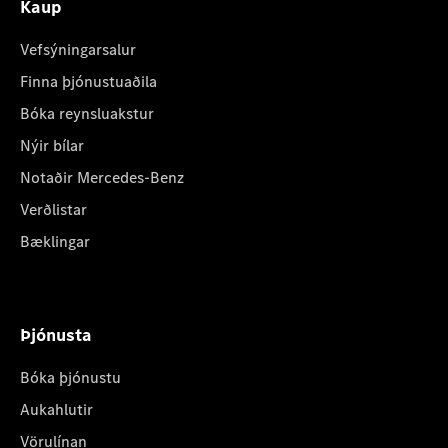
Kaup
Vefsýningarsalur
Finna þjónustuaðila
Bóka reynsluakstur
Nýir bílar
Notaðir Mercedes-Benz
Verðlistar
Bæklingar
Þjónusta
Bóka þjónustu
Aukahlutir
Vörulínan