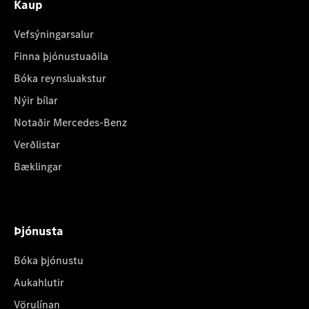
Kaup
Vefsýningarsalur
Finna þjónustuaðila
Bóka reynsluakstur
Nýir bílar
Notaðir Mercedes-Benz
Verðlistar
Bæklingar
Þjónusta
Bóka þjónustu
Aukahlutir
Vörulínan