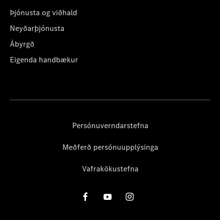
Þjónusta og viðhald
Neyðarþjónusta
Ábyrgð
Eigenda handbækur
Persónuverndarstefna
Meðferð persónuupplýsinga
Vafrakökustefna