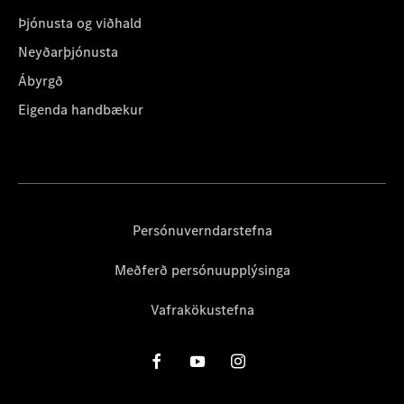
Þjónusta og viðhald
Neyðarþjónusta
Ábyrgð
Eigenda handbækur
Persónuverndarstefna
Meðferð persónuupplýsinga
Vafrakökustefna