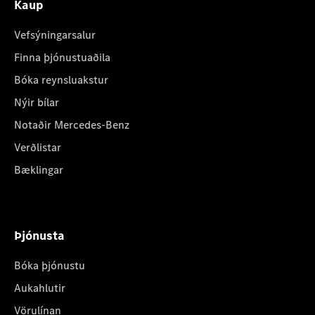
Kaup
Vefsýningarsalur
Finna þjónustuaðila
Bóka reynsluakstur
Nýir bílar
Notaðir Mercedes-Benz
Verðlistar
Bæklingar
Þjónusta
Bóka þjónustu
Aukahlutir
Vörulínan