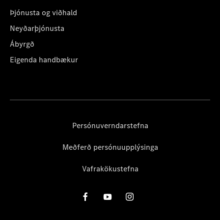
Þjónusta og viðhald
Neyðarþjónusta
Ábyrgð
Eigenda handbækur
Persónuverndarstefna
Meðferð persónuupplýsinga
Vafrakökustefna