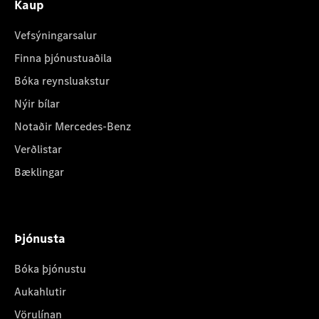
Kaup
Vefsýningarsalur
Finna þjónustuaðila
Bóka reynsluakstur
Nýir bílar
Notaðir Mercedes-Benz
Verðlistar
Bæklingar
Þjónusta
Bóka þjónustu
Aukahlutir
Vörulínan