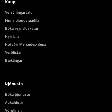
Kaup
Vefsýningarsalur
Finna þjónustuaðila
Bóka reynsluakstur
Nýir bílar
Notaðir Mercedes-Benz
Verðlistar
Bæklingar
Þjónusta
Bóka þjónustu
Aukahlutir
Vörulínan