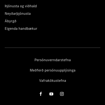
Þjónusta og viðhald
Neyðarþjónusta
Ábyrgð
Eigenda handbækur
Persónuverndarstefna
Meðferð persónuupplýsinga
Vafrakökustefna