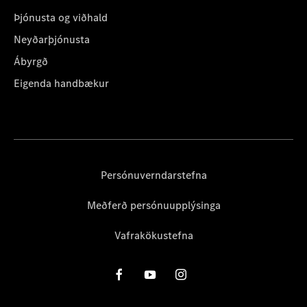
Þjónusta og viðhald
Neyðarþjónusta
Ábyrgð
Eigenda handbækur
Persónuverndarstefna
Meðferð persónuupplýsinga
Vafrakökustefna