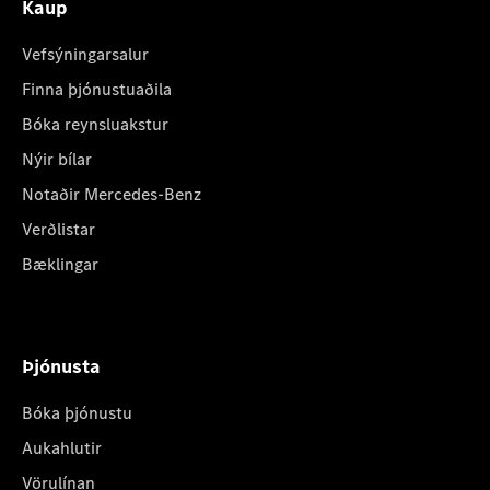
Kaup
Vefsýningarsalur
Finna þjónustuaðila
Bóka reynsluakstur
Nýir bílar
Notaðir Mercedes-Benz
Verðlistar
Bæklingar
Þjónusta
Bóka þjónustu
Aukahlutir
Vörulínan