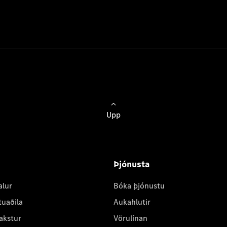
Upp
Þjónusta
alur
Bóka þjónustu
tuaðila
Aukahlutir
akstur
Vörulínan