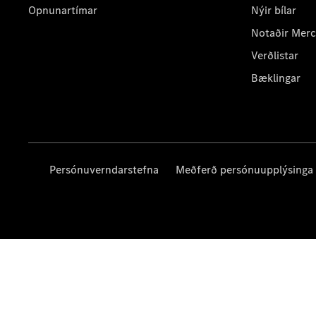
Opnunartímar
Nýir bílar
Notaðir Mer
Verðlistar
Bæklingar
Persónuverndarstefna
Meðferð persónuupplýsinga