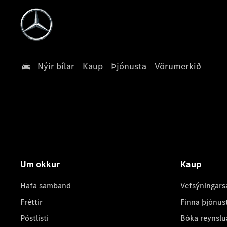
Nýir bílar
Kaup
Þjónusta
Vörumerkið
Um okkur
Kaup
Hafa samband
Vefsýningars
Fréttir
Finna þjónus
Póstlisti
Bóka reynslu