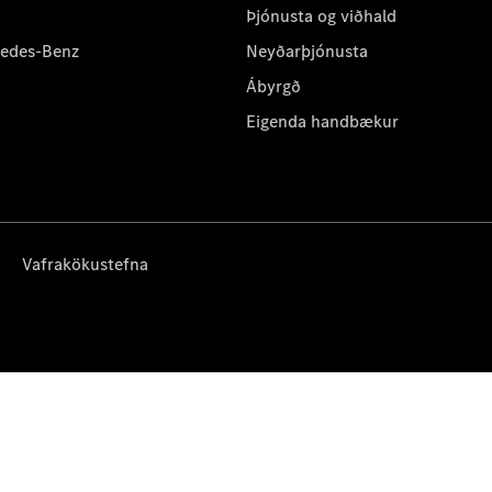
Þjónusta og viðhald
cedes-Benz
Neyðarþjónusta
Ábyrgð
Eigenda handbækur
Vafrakökustefna