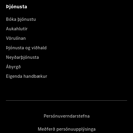
Þjónusta
Bóka þjónustu
Aukahlutir
Vörulínan
Þjónusta og viðhald
Neyðarþjónusta
Ábyrgð
Eigenda handbækur
Persónuverndarstefna
Meðferð persónuupplýsinga