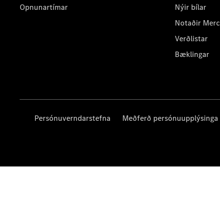
Opnunartímar
Nýir bílar
Notaðir Mer
Verðlistar
Bæklingar
Persónuverndarstefna
Meðferð persónuupplýsinga