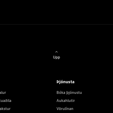
Upp
Þjónusta
alur
Bóka þjónustu
tuaðila
Aukahlutir
akstur
Vörulínan