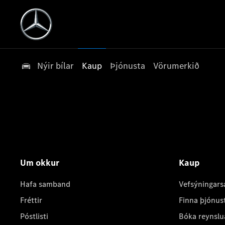
Nýir bílar
Kaup
Þjónusta
Vörumerkið
Um okkur
Kaup
Hafa samband
Vefsýningars
Fréttir
Finna þjónus
Póstlisti
Bóka reynslu