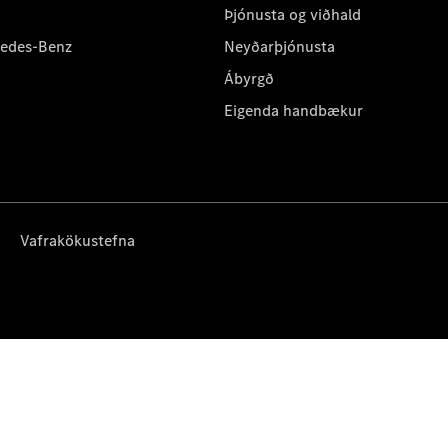
Þjónusta og viðhald
cedes-Benz
Neyðarþjónusta
Ábyrgð
Eigenda handbækur
Vafrakökustefna