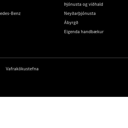
Þjónusta og viðhald
cedes-Benz
Neyðarþjónusta
Ábyrgð
Eigenda handbækur
Vafrakökustefna