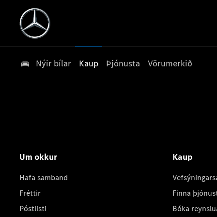
Nýir bílar
Kaup
Þjónusta
Vörumerkið
Um okkur
Kaup
Hafa samband
Vefsýningars
Fréttir
Finna þjónus
Póstlisti
Bóka reynslu