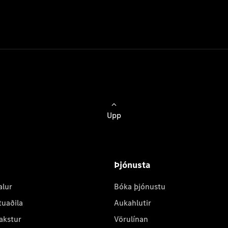
Upp
Þjónusta
alur
Bóka þjónustu
tuaðila
Aukahlutir
akstur
Vörulínan