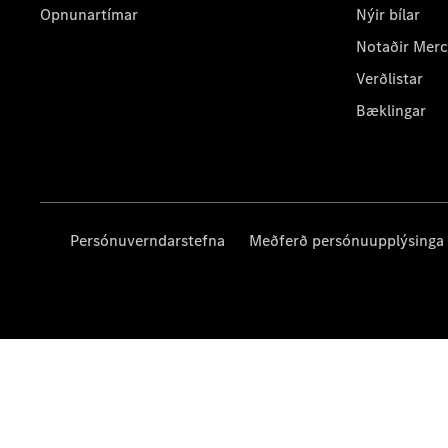
Opnunartímar
Nýir bílar
Notaðir Mer
Verðlistar
Bæklingar
Persónuverndarstefna
Meðferð persónuupplýsinga