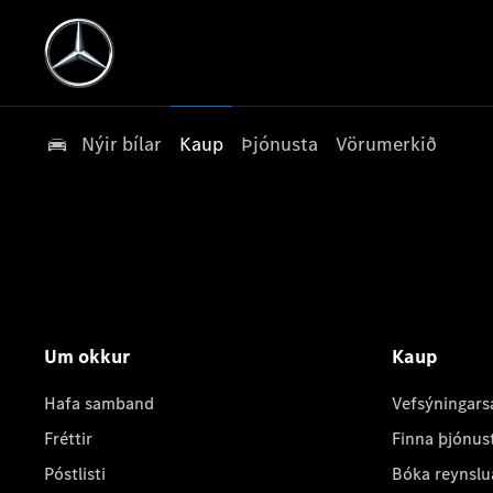
Nýir bílar
Kaup
Þjónusta
Vörumerkið
Um okkur
Kaup
Hafa samband
Vefsýningars
Fréttir
Finna þjónus
Póstlisti
Bóka reynslu