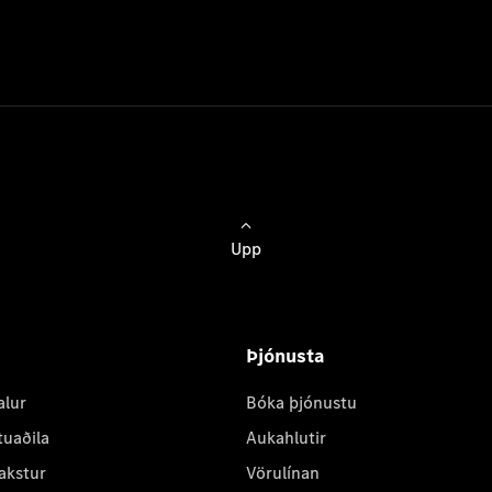
Upp
Þjónusta
alur
Bóka þjónustu
tuaðila
Aukahlutir
akstur
Vörulínan