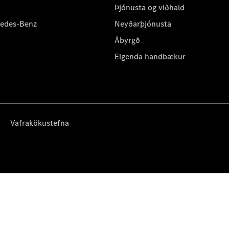
Þjónusta og viðhald
cedes-Benz
Neyðarþjónusta
Ábyrgð
Eigenda handbækur
Vafrakökustefna