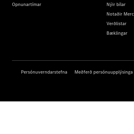
Opnunartímar
Nýir bílar
Notaðir Mer
Verðlistar
Bæklingar
Persónuverndarstefna
Meðferð persónuupplýsinga